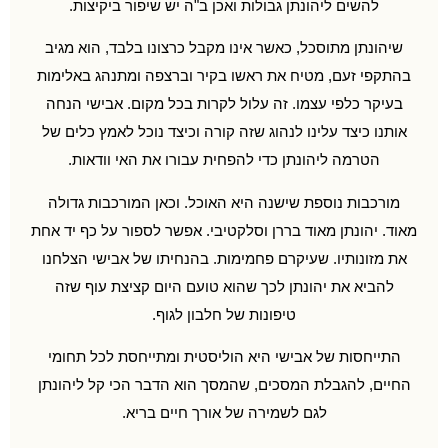
להשים ליהונתן גבולות ואכן ב"ה יש שיפור ביקיצות.
שיהונתן מתוסכל, כאשר אינו מקבל כרצונו בלבד, הוא מגיב
בהתקפי זעם, מטיח את ראשו בקיר וברצפה ומתנהג באלימות
בעיקר כלפי עצמו. זה עלול לקרות בכל מקום. אבישי הנחה
אותנו כיצד עלינו לנהוג שזה קורה וכיצד נוכל לאמץ כלים של
הטרמה ליהונתן כדי להפחית עבורו את האי וודאות.
מורכבות נוספת שישנה היא האוכל. וכאן המורכבות גדולה
מאוד. יהונתן מאוד בררן וסלקטיבי. אפשר לספור על כף יד אחת
את מזונותיו. שעיקרם פחמימות. בהנחיתו של אבישי הצלחנו
להביא את יהונתן לכך שהוא טועם היום קציצת עוף שזה
טיפונות של חלבון לגוף.
התייחסות של אבישי היא הוליסטית ומתייחסת לכל תחומי
החיים, להגבלת המסכים, שהמסך הוא הדבר הכי קל ליהונתן
לגם לשמירה של אורך חיים בריא.